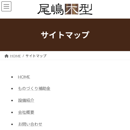
コ
ナ
ン
ビ
テ
ゲ
ン
ー
ツ
シ
へ
ョ
サイトマップ
ス
ン
キ
に
ッ
移
プ
動
HOME
サイトマップ
HOME
ものづくり補助金
設備紹介
会社概要
お問い合わせ